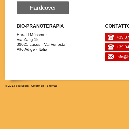
Hardcover
BIO-PRANOTERAPIA
CONTATTO
Harald Mössmer
+39 3
Via Zafig 18
39021 Laces - Val Venosta
+39 0
Alto Adige - Italia
info@b
© 2013
piloly.com
|
Colophon
|
Sitemap