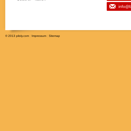
info@b
© 2013
piloly.com
|
Impressum
|
Sitemap