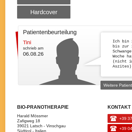
Hardcover
Patientenbeurteilung
Ich bin 
Tini
bis zur 
schrieb am
Schwange
06.08.26
Woche ha
(nicht i
Aszites)
Weitere Patien
BIO-PRANOTHERAPIE
KONTAKT 
Harald Mössmer
+39 3
Zafigweg 18
39021 Latsch - Vinschgau
+39 0
Südtirol - Italien